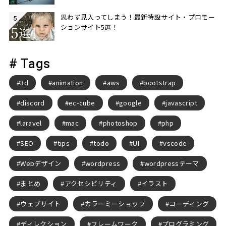
思わず見入ってしまう！最新特設サイト・プロモー
ションサイト5選！
# Tags
3d
animation
aws
bootstrap
discord
ec-cube
google
javascript
laravel
mac
photoshop
php
SEO
tips
todo
UI
vscode
Webデザイン
wordpress
wordpressテーマ
まとめ
アクセシビリティ
イラスト
ウェブサイト
カラーミーショップ
コーディング
ディレクション
フレームワーク
プログラミング