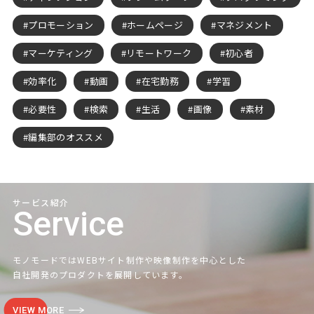
プロモーション
ホームページ
マネジメント
マーケティング
リモートワーク
初心者
効率化
動画
在宅勤務
学習
必要性
検索
生活
画像
素材
編集部のオススメ
サービス紹介
Service
モノモードではWEBサイト制作や映像制作を中心とした
自社開発のプロダクトを展開しています。
VIEW MORE