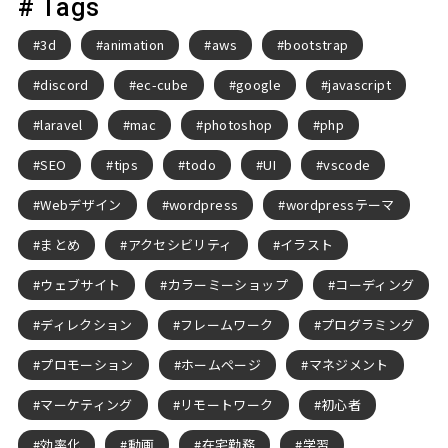
# Tags
3d
animation
aws
bootstrap
discord
ec-cube
google
javascript
laravel
mac
photoshop
php
SEO
tips
todo
UI
vscode
Webデザイン
wordpress
wordpressテーマ
まとめ
アクセシビリティ
イラスト
ウェブサイト
カラーミーショップ
コーディング
ディレクション
フレームワーク
プログラミング
プロモーション
ホームページ
マネジメント
マーケティング
リモートワーク
初心者
効率化
動画
在宅勤務
学習