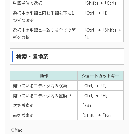
単語単位で選択
「Shift」+「Ctrl」
選択中の単語と同じ単語を下に1
「Ctrl」+「D」
つずつ選択
選択中の単語と一致する全ての箇
「Ctrl」+「Shift」+
所を選択
「L」
検索・置換系
動作
ショートカットキー
開いているエディタ内の検索
「Ctrl」+「F」
開いているエディタ内の置換※
「Ctrl」+「H」
次を検索※
「F3」
前を検索※
「Shift」+「F3」
※Mac