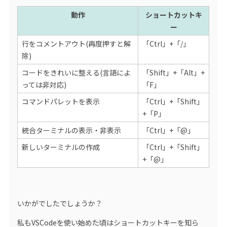
動作
ショートカットキ
ー
行をコメントアウト(再度押すと解
「Ctrl」+「/」
除)
コードをきれいに整える(言語によ
「Shift」+「Alt」+
っては非対応)
「F」
コマンドパレットを表示
「Ctrl」+「Shift」
+「P」
統合ターミナルの表示・非表示
「Ctrl」+「@」
新しいターミナルの作成
「Ctrl」+「Shift」
+「@」
いかがでしたでしょうか？
私もVSCodeを使い始めた頃はショートカットキーを知ら