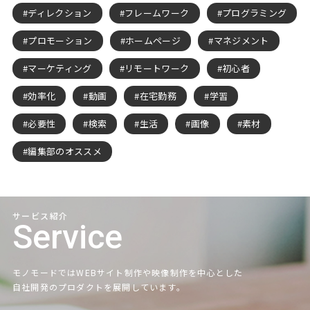
ディレクション
フレームワーク
プログラミング
プロモーション
ホームページ
マネジメント
マーケティング
リモートワーク
初心者
効率化
動画
在宅勤務
学習
必要性
検索
生活
画像
素材
編集部のオススメ
サービス紹介
Service
モノモードではWEBサイト制作や映像制作を中心とした
自社開発のプロダクトを展開しています。