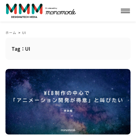
Produced by
ホーム
>
UI
Tag：UI