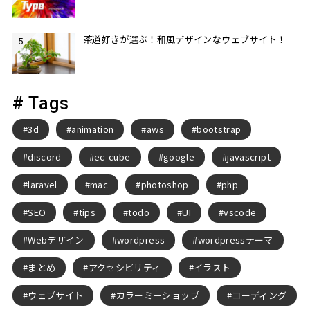
茶道好きが選ぶ！和風デザインなウェブサイト！
# Tags
3d
animation
aws
bootstrap
discord
ec-cube
google
javascript
laravel
mac
photoshop
php
SEO
tips
todo
UI
vscode
Webデザイン
wordpress
wordpressテーマ
まとめ
アクセシビリティ
イラスト
ウェブサイト
カラーミーショップ
コーディング