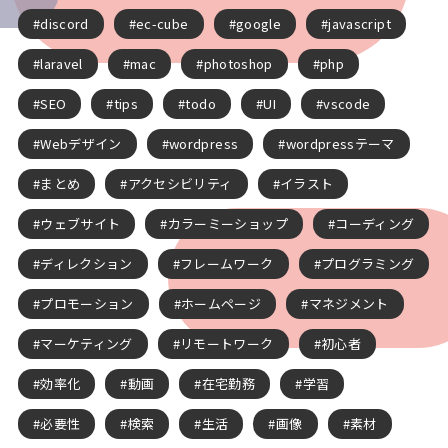
discord
ec-cube
google
javascript
laravel
mac
photoshop
php
SEO
tips
todo
UI
vscode
Webデザイン
wordpress
wordpressテーマ
まとめ
アクセシビリティ
イラスト
ウェブサイト
カラーミーショップ
コーディング
ディレクション
フレームワーク
プログラミング
プロモーション
ホームページ
マネジメント
マーケティング
リモートワーク
初心者
効率化
動画
在宅勤務
学習
必要性
検索
生活
画像
素材