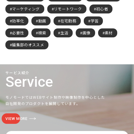
マーケティング
リモートワーク
初心者
効率化
動画
在宅勤務
学習
必要性
検索
生活
画像
素材
編集部のオススメ
サービス紹介
Service
モノモードではWEBサイト制作や映像制作を中心とした
自社開発のプロダクトを展開しています。
VIEW MORE