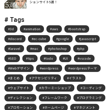
ションサイト5選！
# Tags
3d
animation
aws
bootstrap
discord
ec-cube
google
javascript
laravel
mac
photoshop
php
SEO
tips
todo
UI
vscode
Webデザイン
wordpress
wordpressテーマ
まとめ
アクセシビリティ
イラスト
ウェブサイト
カラーミーショップ
コーディング
ディレクション
フレームワーク
プログラミング
プロモーション
ホームページ
マネジメント