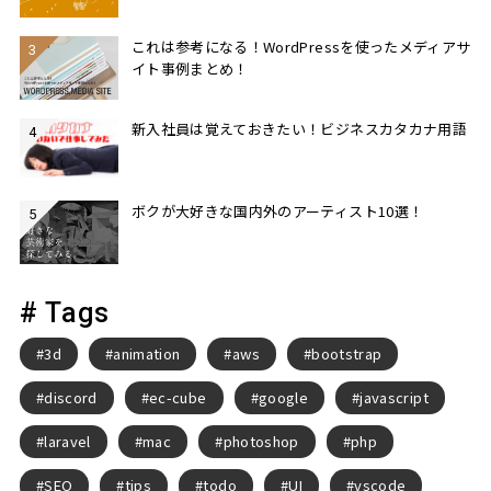
これは参考になる！WordPressを使ったメディアサ
イト事例まとめ！
新入社員は覚えておきたい！ビジネスカタカナ用語
ボクが大好きな国内外のアーティスト10選！
# Tags
3d
animation
aws
bootstrap
discord
ec-cube
google
javascript
laravel
mac
photoshop
php
SEO
tips
todo
UI
vscode