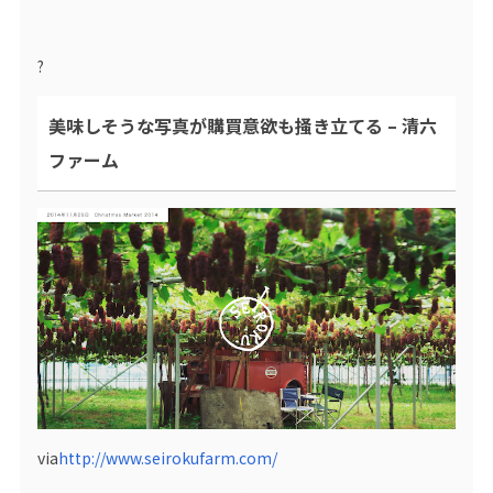
?
美味しそうな写真が購買意欲も掻き立てる – 清六
ファーム
via
http://www.seirokufarm.com/