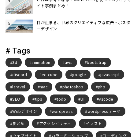
イト事例まとめ！
目が止まる、世界のクリエイティブな広告・ポスタ
ーデザイン
# Tags
3d
animation
aws
bootstrap
discord
ec-cube
google
javascript
laravel
mac
photoshop
php
SEO
tips
todo
UI
vscode
Webデザイン
wordpress
wordpressテーマ
まとめ
アクセシビリティ
イラスト
ウェブサイト
カラーミーショップ
コーディング