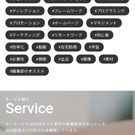
ディレクション
フレームワーク
プログラミング
プロモーション
ホームページ
マネジメント
マーケティング
リモートワーク
初心者
効率化
動画
在宅勤務
学習
必要性
検索
生活
画像
素材
編集部のオススメ
サービス紹介
Service
モノモードではWEBサイト制作や映像制作を中心とした
自社開発のプロダクトを展開しています。