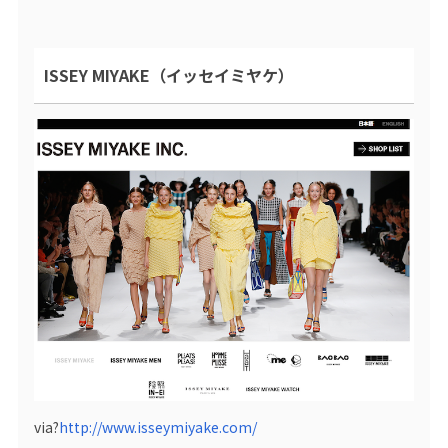
ISSEY MIYAKE（イッセイミヤケ）
via?
http://www.isseymiyake.com/