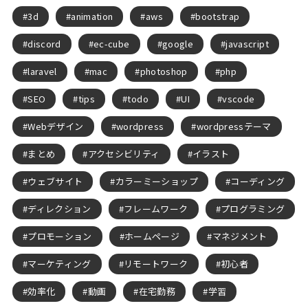
3d
animation
aws
bootstrap
discord
ec-cube
google
javascript
laravel
mac
photoshop
php
SEO
tips
todo
UI
vscode
Webデザイン
wordpress
wordpressテーマ
まとめ
アクセシビリティ
イラスト
ウェブサイト
カラーミーショップ
コーディング
ディレクション
フレームワーク
プログラミング
プロモーション
ホームページ
マネジメント
マーケティング
リモートワーク
初心者
効率化
動画
在宅勤務
学習