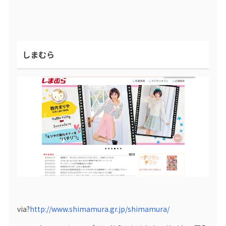
しまむら
via?
http://www.shimamura.gr.jp/shimamura/