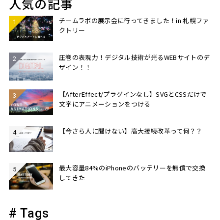
人気の記事
チームラボの展示会に行ってきました！in 札幌ファ
クトリー
圧巻の表現力！デジタル技術が光るWEBサイトのデ
ザイン！！
【AfterEffect/プラグインなし】SVGとCSSだけで
文字にアニメーションをつける
【今さら人に聞けない】高大接続改革って何？？
最大容量84%のiPhoneのバッテリーを無償で交換
してきた
# Tags