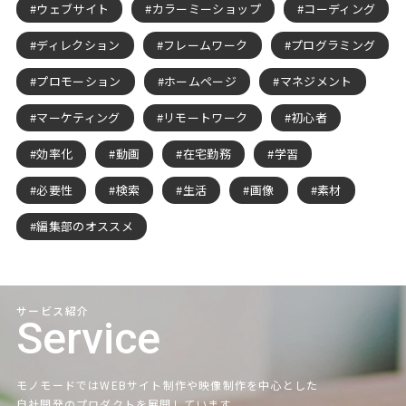
ウェブサイト
カラーミーショップ
コーディング
ディレクション
フレームワーク
プログラミング
プロモーション
ホームページ
マネジメント
マーケティング
リモートワーク
初心者
効率化
動画
在宅勤務
学習
必要性
検索
生活
画像
素材
編集部のオススメ
サービス紹介
Service
モノモードではWEBサイト制作や映像制作を中心とした
自社開発のプロダクトを展開しています。