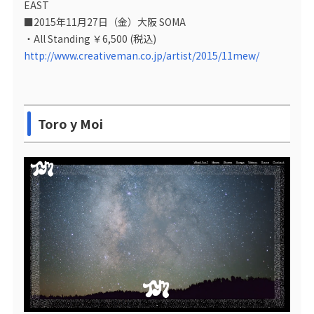
EAST
■2015年11月27日（金）大阪 SOMA
・All Standing ￥6,500 (税込)
http://www.creativeman.co.jp/artist/2015/11mew/
Toro y Moi