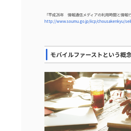
「平成26年 情報通信メディアの利用時間と情報
http://www.soumu.go.jp/iicp/chousakenkyu/sei
モバイルファーストという概