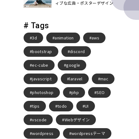
ィブな広告・ポスターデザイン
# Tags
3d
animation
aws
bootstrap
discord
ec-cube
google
javascript
laravel
mac
photoshop
php
SEO
tips
todo
UI
vscode
Webデザイン
wordpress
wordpressテーマ