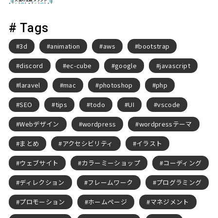
# Tags
3d
animation
aws
bootstrap
discord
ec-cube
google
javascript
laravel
mac
photoshop
php
SEO
tips
todo
UI
vscode
Webデザイン
wordpress
wordpressテーマ
まとめ
アクセシビリティ
イラスト
ウェブサイト
カラーミーショップ
コーディング
ディレクション
フレームワーク
プログラミング
プロモーション
ホームページ
マネジメント