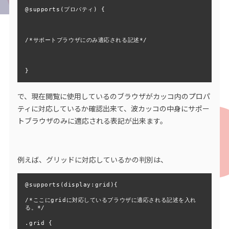
@supports(プロパティ) {

/*サポートブラウザにのみ適応される記述*/

}
で、現在閲覧に使用しているのブラウザがカッコ内のプロパ
ティに対応しているか確認出来て、波カッコの中身にサポー
トブラウザのみに適応される表記が出来ます。
例えば、グリッドに対応しているかの判別は、
@supports(display:grid){

/*ここにgridに対応しているブラウザに適応される記述を入れ
る。*/

.grid {
