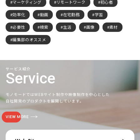
マーケティング
リモートワーク
初心者
効率化
動画
在宅勤務
学習
必要性
検索
生活
画像
素材
編集部のオススメ
サービス紹介
Service
モノモードではWEBサイト制作や映像制作を中心とした
自社開発のプロダクトを展開しています。
VIEW MORE