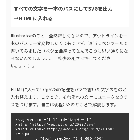
すべての文字を一本のパスにしてSVGを出力
→HTMLに入れる
Illustratorのこと、全然詳しくないので、アウトラインを一
本のパスに一発変換したくてもできず、適当にペンツールで
書いてみました（ベジェ曲線ってなんでこうも思い通りにな
らないんでしょう。。。多少の粗さは許してくださ
い。。。）。
HTMLに入っているSVGの記述をパスで書いた文字のものと
入れ替えます。このとき、それぞれの文字にユニークなクラ
スをつけます。理由は後程CSSのところで解説します。
<svg version="1.1" id="レイヤー_1" 
xmlns="http://www.w3.org/2000/svg" 
xmlns:xlink="http://www.w3.org/1999/xlink" 
x="0px"

  	 y="0px" viewBox="0 0 680 400" 