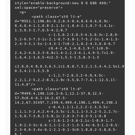
style="enable-background:new 0 0 680 400;" 
xml:space="preserve">

  <g>

  	<path class="st0 lt-e" 
d="M551.1,196.8c-0.2,0.3-0.4,0.6-0.6,0.9c-
0.4,0.4-1.1,0.8-2,1.1c-1,0.4-2.1,0.7-3.4,1c-
1.3,0.3-2.7,0.5-4.2,0.7

  		c-1.5,0.2-3,0.3-4.5,0.3c-2.8,0-
5.2-0.3-7.3-1c-2.1-0.7-3.8-1.7-5.2-3c-1.4-1.3-
2.4-3-3.1-5s-1-4.3-1-7c0-2.1,0.2-4.3,0.6-6.7

  		c0.4-2.4,1-4.8,1.9-7.1c0.9-
2.4,2-4.6,3.3-6.8c1.4-2.2,3-4.1,4.9-5.7c1.9-
1.6,4.1-3,6.5-4c2.5-1,5.3-1.5,8.3-1.5

c2.6,0,4.8,0.3,6.5,1c1.8,0.7,3.2,1.5,4.4,2.5s1.9,2.2
0.5,4.1-1.5,5.9

  		c-1,1.7-2.6,3.2-4.9,4.5c-
2.2,1.2-5,2.2-8.5,2.9c-3.5,0.7-7.6,1-12.5,1l-
11.4,0"/>

  	<path class="st0 lt-d" 
d="M499.4,190.1c0.2-0.1,12.1-57.8,12.5-
57.9c0.4-0.1-14.2,67.5-
14.2,67.3C497.7,199.4,499.4,190.1,499.4,190.1

  		c-0.4,1.1-1.2,2.2-2.3,3.5c-
1.1,1.3-2.4,2.4-4,3.5c-1.5,1.1-3.3,2-5.2,2.7c-
1.9,0.7-3.8,1-5.8,1c-2,0-3.7-0.3-5.1-0.8

  		s-2.6-1.2-3.6-2.1c-1-0.9-1.7-
1.9-2.3-3c-0.6-1.1-1-2.3-1.3-3.4c-0.3-1.2-0.5-
2.3-0.6-3.4s-0.1-2.1-0.1-3c0-1.8,0.2-3.8,0.5-
6.1
