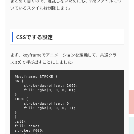
まとめて書くので、混乱しないためにも、svgファイルにつ
いているスタイルは削除します。
CSSでする設定
まず、keyframeでアニメーションを定義して、共通クラ
ス.st0で呼び出すことにしました。
@keyframes STROKE {

0% {

    stroke-dashoffset: 2000;

    fill: rgba(0, 0, 0, 0);

}

100% {

    stroke-dashoffset: 0;

    fill: rgba(0, 0, 0, 1);

}

}

.st0{

fill: none;

stroke: #000;
