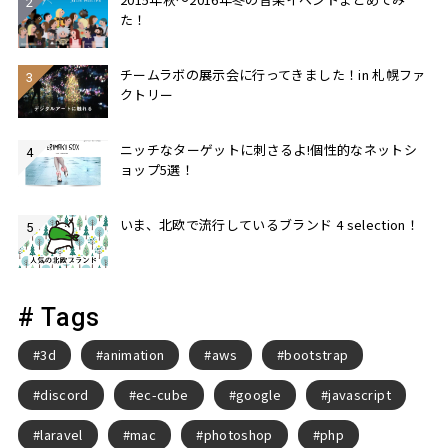
た！
チームラボの展示会に行ってきました！in 札幌ファ
クトリー
ニッチなターゲットに刺さるよ!個性的なネットシ
ョップ5選！
いま、北欧で流行しているブランド 4 selection！
# Tags
3d
animation
aws
bootstrap
discord
ec-cube
google
javascript
laravel
mac
photoshop
php