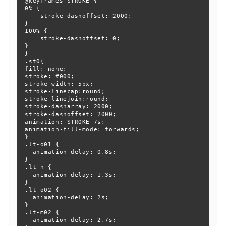
@keyframes STROKE {

0% {

    stroke-dashoffset: 2000;

}

100% {

    stroke-dashoffset: 0;

}

}

.st0{

fill: none;

stroke: #000;

stroke-width: 5px;

stroke-linecap:round;

stroke-linejoin:round;

stroke-dasharray: 2000;

stroke-dashoffset: 2000;

animation: STROKE 7s;

animation-fill-mode: forwards;

}

.lt-o01 {

  animation-delay: 0.8s;

}

.lt-n {

  animation-delay: 1.3s;

}

.lt-o02 {

  animation-delay: 2s;

}

.lt-m02 {

  animation-delay: 2.7s;
