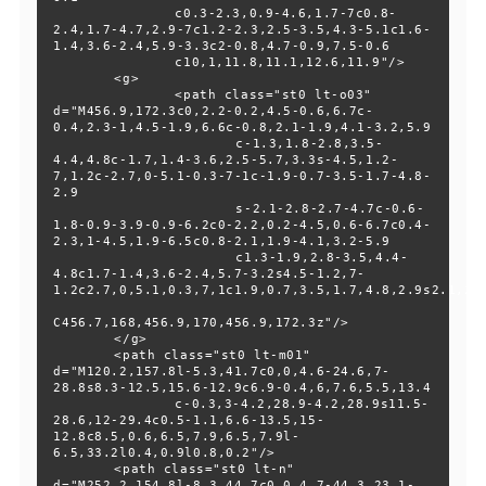
  		c0.3-2.3,0.9-4.6,1.7-7c0.8-
2.4,1.7-4.7,2.9-7c1.2-2.3,2.5-3.5,4.3-5.1c1.6-
1.4,3.6-2.4,5.9-3.3c2-0.8,4.7-0.9,7.5-0.6

  		c10,1,11.8,11.1,12.6,11.9"/>

  	<g>

  		<path class="st0 lt-o03" 
d="M456.9,172.3c0,2.2-0.2,4.5-0.6,6.7c-
0.4,2.3-1,4.5-1.9,6.6c-0.8,2.1-1.9,4.1-3.2,5.9

  			c-1.3,1.8-2.8,3.5-
4.4,4.8c-1.7,1.4-3.6,2.5-5.7,3.3s-4.5,1.2-
7,1.2c-2.7,0-5.1-0.3-7-1c-1.9-0.7-3.5-1.7-4.8-
2.9

  			s-2.1-2.8-2.7-4.7c-0.6-
1.8-0.9-3.9-0.9-6.2c0-2.2,0.2-4.5,0.6-6.7c0.4-
2.3,1-4.5,1.9-6.5c0.8-2.1,1.9-4.1,3.2-5.9

  			c1.3-1.9,2.8-3.5,4.4-
4.8c1.7-1.4,3.6-2.4,5.7-3.2s4.5-1.2,7-
1.2c2.7,0,5.1,0.3,7,1c1.9,0.7,3.5,1.7,4.8,2.9s2.1,2.8
C456.7,168,456.9,170,456.9,172.3z"/>

  	</g>

  	<path class="st0 lt-m01" 
d="M120.2,157.8l-5.3,41.7c0,0,4.6-24.6,7-
28.8s8.3-12.5,15.6-12.9c6.9-0.4,6,7.6,5.5,13.4

  		c-0.3,3-4.2,28.9-4.2,28.9s11.5-
28.6,12-29.4c0.5-1.1,6.6-13.5,15-
12.8c8.5,0.6,6.5,7.9,6.5,7.9l-
6.5,33.2l0.4,0.9l0.8,0.2"/>

  	<path class="st0 lt-n" 
d="M252.2,154.8l-8.3,44.7c0,0,4.7-44.3,23.1-