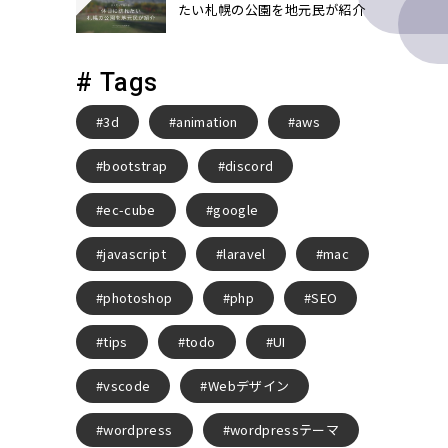
たい札幌の公園を地元民が紹介
# Tags
3d
animation
aws
bootstrap
discord
ec-cube
google
javascript
laravel
mac
photoshop
php
SEO
tips
todo
UI
vscode
Webデザイン
wordpress
wordpressテーマ