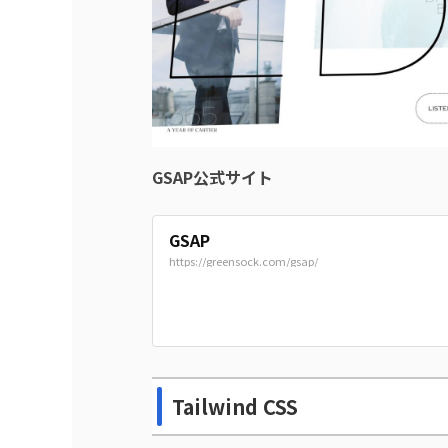
GSAP公式サイト
GSAP
https://greensock.com/gsap/
Tailwind CSS