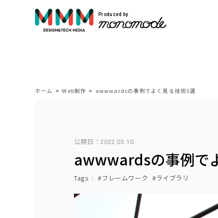
Produced by
サービス紹介
Service
ホーム
>
Web制作
>
awwwardsの事例でよく見る技術3選
モノモードではWEBサイト制作や映像制作
公開日：
2022.03.10
自社開発のプロダクトを展開しています。
awwwardsの事例
VIEW MORE
Tags
フレームワーク
ライブラリ