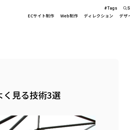
#Tags
S
ECサイト制作
Web制作
ディレクション
デザ
Web S
EC Sit
を中心とした
でよく見る技術3選
Site 