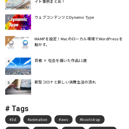
イト事例まとめ！
ウェブコンテンツとDynamic Type
MAMPを設定！Macのローカル環境でWordPressを
動かす。
若者 × 社会を描いた作品11選
新型コロナと新しい消費生活の流れ
# Tags
3d
animation
aws
bootstrap