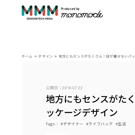
Produced by
サービス紹介
Service
ホーム
>
デザイン
>
地方にもセンスがたくさん！目が離せないパ
モノモードではWEBサイト制作や映像制作
公開日：
2016.07.22
自社開発のプロダクトを展開しています。
地方にもセンスがた
VIEW MORE
ッケージデザイン
Tags
デザイナー
ライフハック
生活