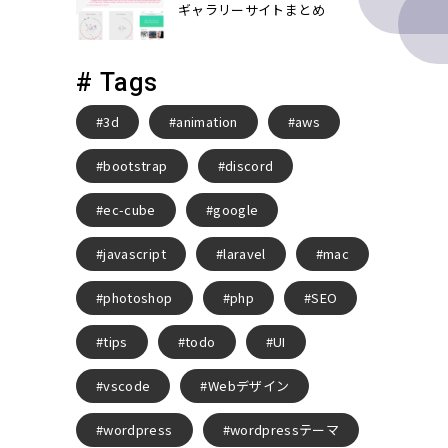
ギャラリーサイトまとめ
# Tags
3d
animation
aws
bootstrap
discord
ec-cube
google
javascript
laravel
mac
photoshop
php
SEO
tips
todo
UI
vscode
Webデザイン
wordpress
wordpressテーマ