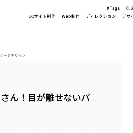
#Tags
S
ECサイト制作
Web制作
ディレクション
デザ
Web S
ッケージデザイン
EC Sit
を中心とした
くさん！目が離せないパ
Site 