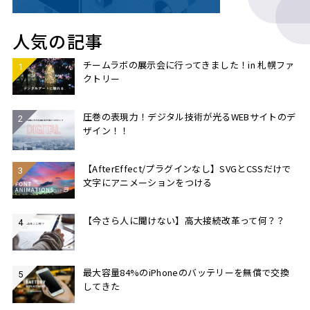
人気の記事
チームラボの展示会に行ってきました！in 札幌ファ
クトリー
圧巻の表現力！デジタル技術が光るWEBサイトのデ
ザイン！！
【AfterEffect/プラグインなし】SVGとCSSだけで
文字にアニメーションをつける
【今さら人に聞けない】高大接続改革って何？？
最大容量84%のiPhoneのバッテリーを無償で交換
してきた