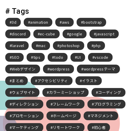
# Tags
3d
animation
aws
bootstrap
discord
ec-cube
google
javascript
laravel
mac
photoshop
php
SEO
tips
todo
UI
vscode
Webデザイン
wordpress
wordpressテーマ
まとめ
アクセシビリティ
イラスト
ウェブサイト
カラーミーショップ
コーディング
ディレクション
フレームワーク
プログラミング
プロモーション
ホームページ
マネジメント
マーケティング
リモートワーク
初心者