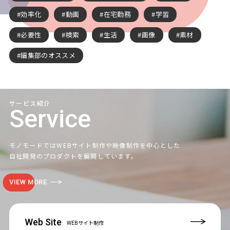
効率化
動画
在宅勤務
学習
必要性
検索
生活
画像
素材
編集部のオススメ
サービス紹介
Service
モノモードではWEBサイト制作や映像制作を中心とした
自社開発のプロダクトを展開しています。
VIEW MORE
Web Site
WEBサイト制作