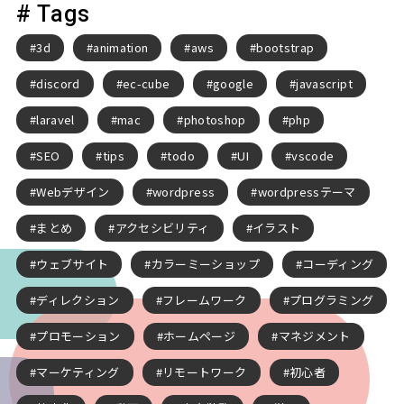
# Tags
3d
animation
aws
bootstrap
discord
ec-cube
google
javascript
laravel
mac
photoshop
php
SEO
tips
todo
UI
vscode
Webデザイン
wordpress
wordpressテーマ
まとめ
アクセシビリティ
イラスト
ウェブサイト
カラーミーショップ
コーディング
ディレクション
フレームワーク
プログラミング
プロモーション
ホームページ
マネジメント
マーケティング
リモートワーク
初心者