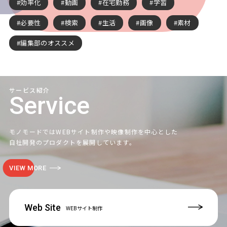
効率化
動画
在宅勤務
学習
必要性
検索
生活
画像
素材
編集部のオススメ
サービス紹介
Service
モノモードではWEBサイト制作や映像制作を中心とした
自社開発のプロダクトを展開しています。
VIEW MORE
Web Site
WEBサイト制作