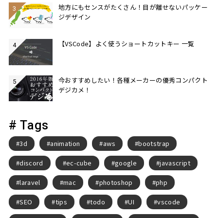
地方にもセンスがたくさん！目が離せないパッケー
ジデザイン
【VSCode】よく使うショートカットキー 一覧
今おすすめしたい！各種メーカーの優秀コンパクト
デジカメ！
# Tags
3d
animation
aws
bootstrap
discord
ec-cube
google
javascript
laravel
mac
photoshop
php
SEO
tips
todo
UI
vscode