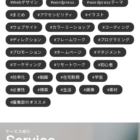
Webデザイン
wordpress
wordpressテーマ
まとめ
アクセシビリティ
イラスト
ウェブサイト
カラーミーショップ
コーディング
ディレクション
フレームワーク
プログラミング
プロモーション
ホームページ
マネジメント
マーケティング
リモートワーク
初心者
効率化
動画
在宅勤務
学習
必要性
検索
生活
画像
素材
編集部のオススメ
サービス紹介