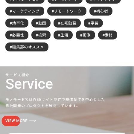
マーケティング
リモートワーク
初心者
効率化
動画
在宅勤務
学習
必要性
検索
生活
画像
素材
編集部のオススメ
サービス紹介
Service
モノモードではWEBサイト制作や映像制作を中心とした
自社開発のプロダクトを展開しています。
VIEW MORE