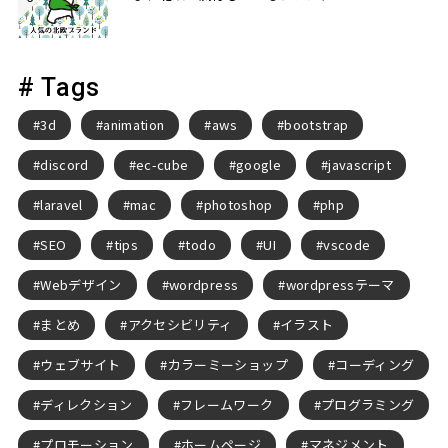
# Tags
3d
animation
aws
bootstrap
discord
ec-cube
google
javascript
laravel
mac
photoshop
php
SEO
tips
todo
UI
vscode
Webデザイン
wordpress
wordpressテーマ
まとめ
アクセシビリティ
イラスト
ウェブサイト
カラーミーショップ
コーディング
ディレクション
フレームワーク
プログラミング
プロモーション
ホームページ
マネジメント