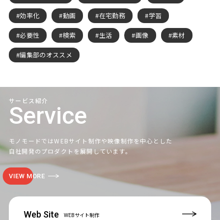
効率化
動画
在宅勤務
学習
必要性
検索
生活
画像
素材
編集部のオススメ
サービス紹介
Service
モノモードではWEBサイト制作や映像制作を中心とした
自社開発のプロダクトを展開しています。
VIEW MORE
Web Site
WEBサイト制作