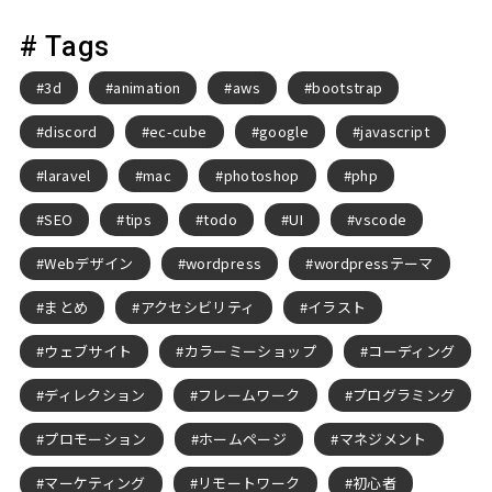
# Tags
3d
animation
aws
bootstrap
discord
ec-cube
google
javascript
laravel
mac
photoshop
php
SEO
tips
todo
UI
vscode
Webデザイン
wordpress
wordpressテーマ
まとめ
アクセシビリティ
イラスト
ウェブサイト
カラーミーショップ
コーディング
ディレクション
フレームワーク
プログラミング
プロモーション
ホームページ
マネジメント
マーケティング
リモートワーク
初心者