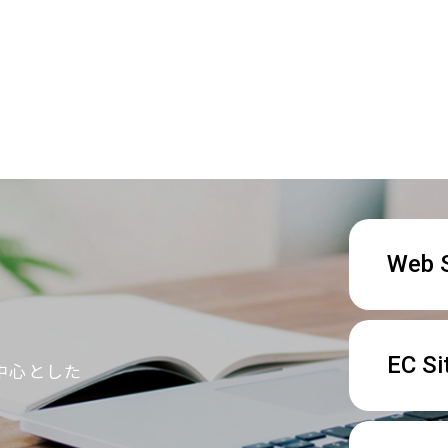
Web S
EC Si
中心とした