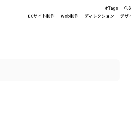
#Tags
S
ECサイト制作
Web制作
ディレクション
デザ
Web S
EC Sit
を中心とした
Site 