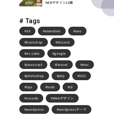
WEBデザイン10選
# Tags
3d
animation
aws
bootstrap
discord
ec-cube
google
javascript
laravel
mac
photoshop
php
SEO
tips
todo
UI
vscode
Webデザイン
wordpress
wordpressテーマ