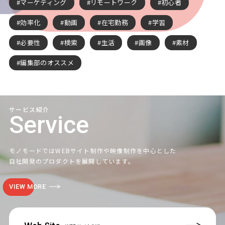
マーケティング
リモートワーク
初心者
効率化
動画
在宅勤務
学習
必要性
検索
生活
画像
素材
編集部のオススメ
サービス紹介
Service
モノモードではWEBサイト制作や映像制作を中心とした
自社開発のプロダクトを展開しています。
VIEW MORE