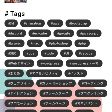
# Tags
3d
animation
aws
bootstrap
discord
ec-cube
google
javascript
laravel
mac
photoshop
php
SEO
tips
todo
UI
vscode
Webデザイン
wordpress
wordpressテーマ
まとめ
アクセシビリティ
イラスト
ウェブサイト
カラーミーショップ
コーディング
ディレクション
フレームワーク
プログラミング
プロモーション
ホームページ
マネジメント