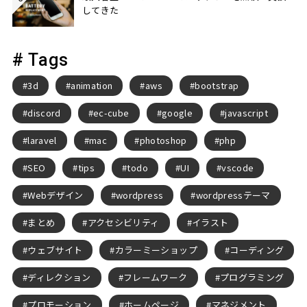
してきた
# Tags
3d
animation
aws
bootstrap
discord
ec-cube
google
javascript
laravel
mac
photoshop
php
SEO
tips
todo
UI
vscode
Webデザイン
wordpress
wordpressテーマ
まとめ
アクセシビリティ
イラスト
ウェブサイト
カラーミーショップ
コーディング
ディレクション
フレームワーク
プログラミング
プロモーション
ホームページ
マネジメント