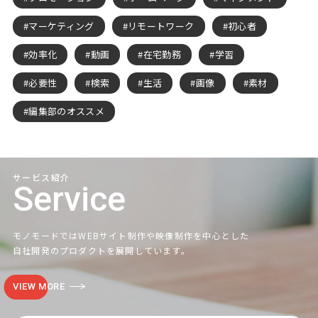
マーケティング
リモートワーク
初心者
効率化
動画
在宅勤務
学習
必要性
検索
生活
画像
素材
編集部のオススメ
サービス紹介
Service
モノモードではWEBサイト制作や映像制作を中心とした
自社開発のプロダクトを展開しています。
VIEW MORE