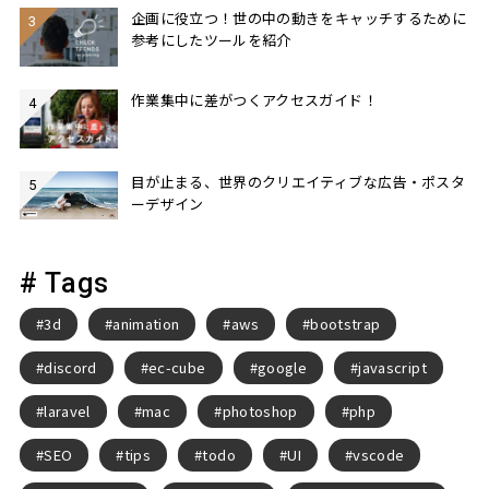
企画に役立つ！世の中の動きをキャッチするために
参考にしたツールを紹介
作業集中に差がつくアクセスガイド！
目が止まる、世界のクリエイティブな広告・ポスタ
ーデザイン
# Tags
3d
animation
aws
bootstrap
discord
ec-cube
google
javascript
laravel
mac
photoshop
php
SEO
tips
todo
UI
vscode