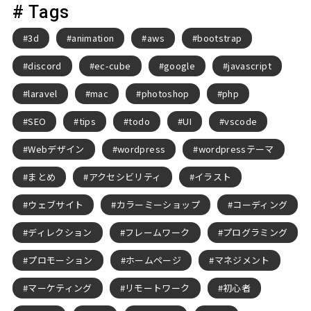
# Tags
3d
animation
aws
bootstrap
discord
ec-cube
google
javascript
laravel
mac
photoshop
php
SEO
tips
todo
UI
vscode
Webデザイン
wordpress
wordpressテーマ
まとめ
アクセシビリティ
イラスト
ウェブサイト
カラーミーショップ
コーディング
ディレクション
フレームワーク
プログラミング
プロモーション
ホームページ
マネジメント
マーケティング
リモートワーク
初心者