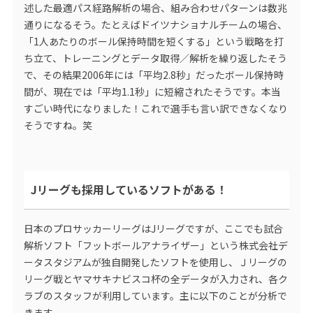
述した最適パス経路解析の場合、組み合わせパターンは数兆
通りになるそう。たとえばドイツナショナルチームの場合、
「1人あたりのボール保持時間を短くする」という戦略を打
ち立て、トレーニングとデータ取得／解析を繰り返したそう
で、その結果2006年には「平均2.8秒」だったボール保持時
間が、現在では「平均1.1秒」に短縮されたそうです。本当
すごい時代になりました！これで選手も言い訳できなくなり
そうですね。笑
Jリーグも採用しているソフトがある！
日本のプロサッカーリーグはJリーグですが、ここでも試合
解析ソフト「フットボールアナライザー」という株式会社デ
ータスタジアムが独自開発したソフトを使用し、Ｊリーグの
リーグ戦とヤマサキナビスコ杯の全データが入力され、各ク
ラブのスタッフが利用しています。主に以下のことが分析で
きます。