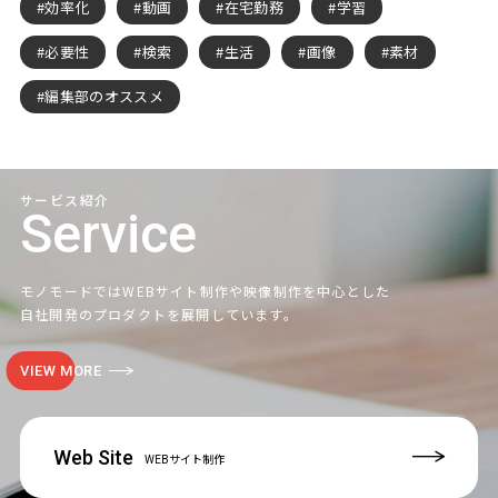
効率化
動画
在宅勤務
学習
必要性
検索
生活
画像
素材
編集部のオススメ
サービス紹介
Service
モノモードではWEBサイト制作や映像制作を中心とした
自社開発のプロダクトを展開しています。
VIEW MORE
Web Site
WEBサイト制作