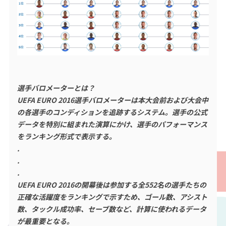
選手バロメーターとは？
UEFA EURO 2016選手バロメーターは本大会前および大会中
の各選手のコンディションを追跡するシステム。選手の公式
データを特別に組まれた演算にかけ、選手のパフォーマンス
をランキング形式で表示する。
.
.
.
UEFA EURO 2016の開幕後は参加する全552名の選手たちの
正確な活躍度をランキングで示すため、ゴール数、アシスト
数、タックル成功率、セーブ数など、計算に使われるデータ
が最重要となる。