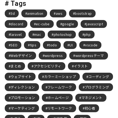
# Tags
3d
animation
aws
bootstrap
discord
ec-cube
google
javascript
laravel
mac
photoshop
php
SEO
tips
todo
UI
vscode
Webデザイン
wordpress
wordpressテーマ
まとめ
アクセシビリティ
イラスト
ウェブサイト
カラーミーショップ
コーディング
ディレクション
フレームワーク
プログラミング
プロモーション
ホームページ
マネジメント
マーケティング
リモートワーク
初心者