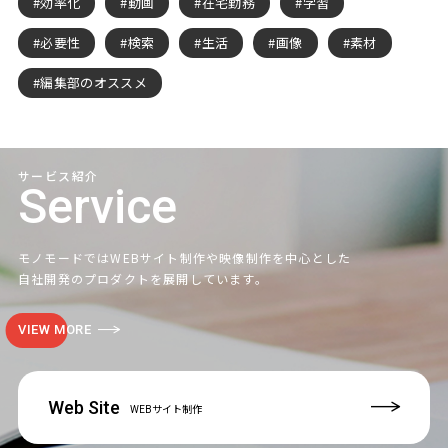
効率化
動画
在宅勤務
学習
必要性
検索
生活
画像
素材
編集部のオススメ
サービス紹介
Service
モノモードではWEBサイト制作や映像制作を中心とした
自社開発のプロダクトを展開しています。
VIEW MORE
Web Site
WEBサイト制作