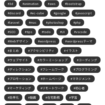
3d
animation
aws
bootstrap
discord
ec-cube
google
javascript
laravel
mac
photoshop
php
SEO
tips
todo
UI
vscode
Webデザイン
wordpress
wordpressテーマ
まとめ
アクセシビリティ
イラスト
ウェブサイト
カラーミーショップ
コーディング
ディレクション
フレームワーク
プログラミング
プロモーション
ホームページ
マネジメント
マーケティング
リモートワーク
初心者
効率化
動画
在宅勤務
学習