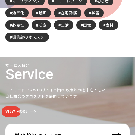
マーケティング
リモートワーク
初心者
効率化
動画
在宅勤務
学習
必要性
検索
生活
画像
素材
編集部のオススメ
サービス紹介
Service
モノモードではWEBサイト制作や映像制作を中心とした
自社開発のプロダクトを展開しています。
VIEW MORE
Web Site