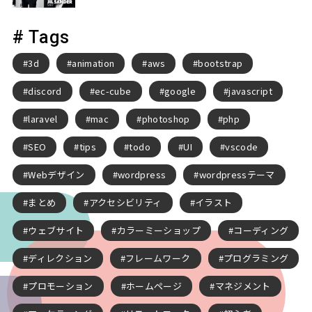
# Tags
3d
animation
aws
bootstrap
discord
ec-cube
google
javascript
laravel
mac
photoshop
php
SEO
tips
todo
UI
vscode
Webデザイン
wordpress
wordpressテーマ
まとめ
アクセシビリティ
イラスト
ウェブサイト
カラーミーショップ
コーディング
ディレクション
フレームワーク
プログラミング
プロモーション
ホームページ
マネジメント