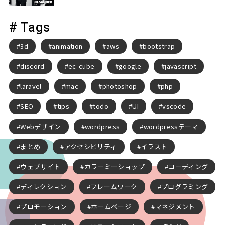
# Tags
3d
animation
aws
bootstrap
discord
ec-cube
google
javascript
laravel
mac
photoshop
php
SEO
tips
todo
UI
vscode
Webデザイン
wordpress
wordpressテーマ
まとめ
アクセシビリティ
イラスト
ウェブサイト
カラーミーショップ
コーディング
ディレクション
フレームワーク
プログラミング
プロモーション
ホームページ
マネジメント