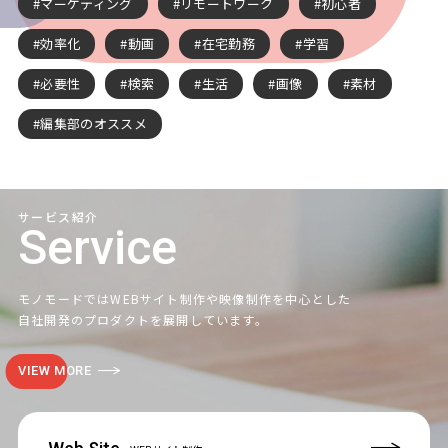
マーケティング
リモートワーク
初心者
効率化
動画
在宅勤務
学習
必要性
検索
生活
画像
素材
編集部のオススメ
サービス紹介
Service
モノモードではWEBサイト制作や映像制作を中心とした
自社開発のプロダクトを展開しています。
VIEW MORE