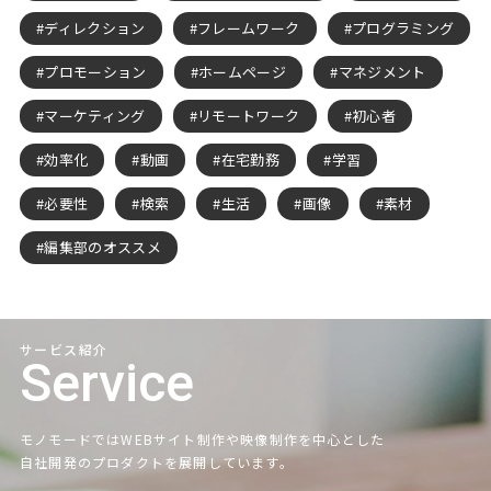
ディレクション
フレームワーク
プログラミング
プロモーション
ホームページ
マネジメント
マーケティング
リモートワーク
初心者
効率化
動画
在宅勤務
学習
必要性
検索
生活
画像
素材
編集部のオススメ
サービス紹介
Service
モノモードではWEBサイト制作や映像制作を中心とした
自社開発のプロダクトを展開しています。