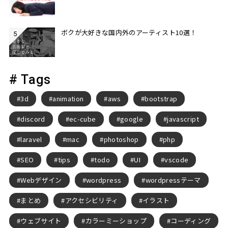
ボクが大好きな国内外のアーティスト10選！
# Tags
3d
animation
aws
bootstrap
discord
ec-cube
google
javascript
laravel
mac
photoshop
php
SEO
tips
todo
UI
vscode
Webデザイン
wordpress
wordpressテーマ
まとめ
アクセシビリティ
イラスト
ウェブサイト
カラーミーショップ
コーディング