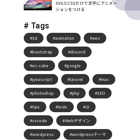
SVGとCSSだけで文字にアニメー
ションをつける
# Tags
3d
animation
aws
bootstrap
discord
ec-cube
google
javascript
laravel
mac
photoshop
php
SEO
tips
todo
UI
vscode
Webデザイン
wordpress
wordpressテーマ