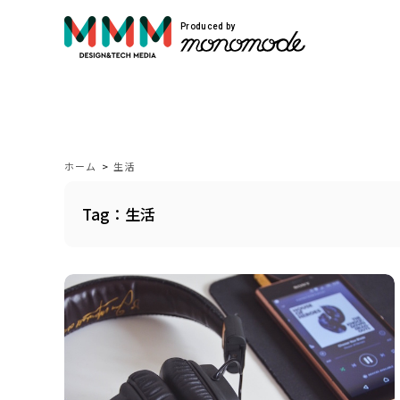
Produced by
サービス紹介
Service
ホーム
>
生活
Tag：生活
モノモードではWEBサイト制作や映像制作
自社開発のプロダクトを展開しています。
VIEW MORE