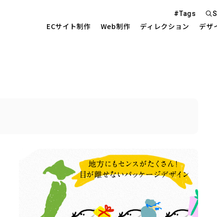
#Tags
S
ECサイト制作
Web制作
ディレクション
デザ
Web S
EC Sit
を中心とした
Site 