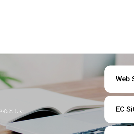
Web S
EC Si
中心とした