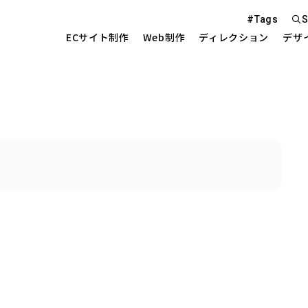
#Tags
S
ECサイト制作
Web制作
ディレクション
デザ
Web S
EC Sit
を中心とした
Site 