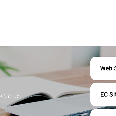
Web S
EC Si
中心とした