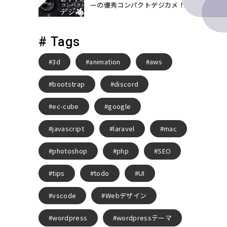
ーの優秀コンパクトデジカメ！
# Tags
3d
animation
aws
bootstrap
discord
ec-cube
google
javascript
laravel
mac
photoshop
php
SEO
tips
todo
UI
vscode
Webデザイン
wordpress
wordpressテーマ