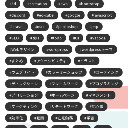
3d
animation
aws
bootstrap
discord
ec-cube
google
javascript
laravel
mac
photoshop
php
SEO
tips
todo
UI
vscode
Webデザイン
wordpress
wordpressテーマ
まとめ
アクセシビリティ
イラスト
ウェブサイト
カラーミーショップ
コーディング
ディレクション
フレームワーク
プログラミング
プロモーション
ホームページ
マネジメント
マーケティング
リモートワーク
初心者
効率化
動画
在宅勤務
学習