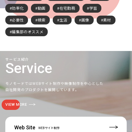
効率化
動画
在宅勤務
学習
必要性
検索
生活
画像
素材
編集部のオススメ
サービス紹介
Service
モノモードではWEBサイト制作や映像制作を中心とした
自社開発のプロダクトを展開しています。
VIEW MORE
Web Site
WEBサイト制作