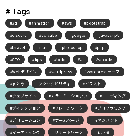
# Tags
3d
animation
aws
bootstrap
discord
ec-cube
google
javascript
laravel
mac
photoshop
php
SEO
tips
todo
UI
vscode
Webデザイン
wordpress
wordpressテーマ
まとめ
アクセシビリティ
イラスト
ウェブサイト
カラーミーショップ
コーディング
ディレクション
フレームワーク
プログラミング
プロモーション
ホームページ
マネジメント
マーケティング
リモートワーク
初心者