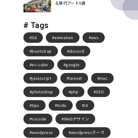
る現代アート5選
# Tags
3d
animation
aws
bootstrap
discord
ec-cube
google
javascript
laravel
mac
photoshop
php
SEO
tips
todo
UI
vscode
Webデザイン
wordpress
wordpressテーマ