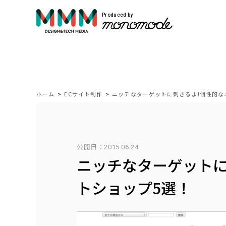
Produced by
サービス紹介
Service
ホーム
>
ECサイト制作
>
ニッチなターゲットに刺さるよ!個性的な
モノモードではWEBサイト制作や映像制作
公開日：
2015.06.24
自社開発のプロダクトを展開しています。
ニッチなターゲットに
VIEW MORE
トショップ5選！