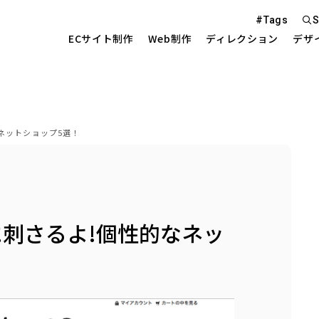
#Tags
S
ECサイト制作
Web制作
ディレクション
デザ
Web S
ネットショップ5選！
EC Sit
を中心とした
刺さるよ!個性的なネッ
Site 