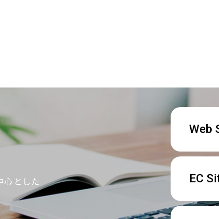
Web S
EC Si
中心とした