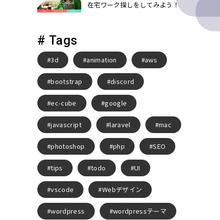
在宅ワーク探しをしてみよう！
# Tags
3d
animation
aws
bootstrap
discord
ec-cube
google
javascript
laravel
mac
photoshop
php
SEO
tips
todo
UI
vscode
Webデザイン
wordpress
wordpressテーマ