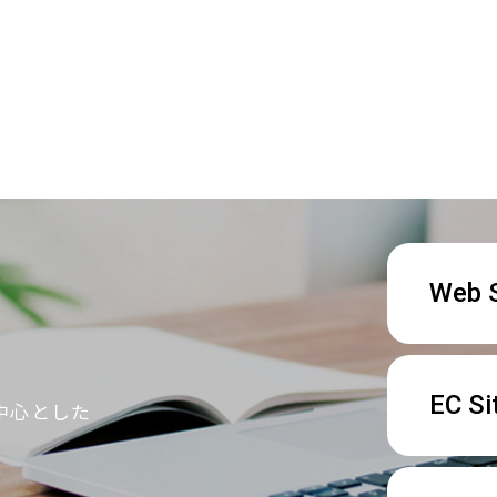
Web S
EC Si
中心とした