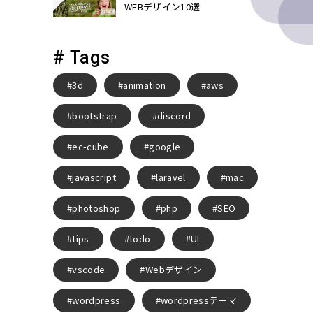
WEBデザイン10選
# Tags
3d
animation
aws
bootstrap
discord
ec-cube
google
javascript
laravel
mac
photoshop
php
SEO
tips
todo
UI
vscode
Webデザイン
wordpress
wordpressテーマ