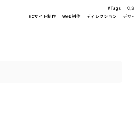
#Tags
S
ECサイト制作
Web制作
ディレクション
デザ
Web S
EC Sit
を中心とした
Site 